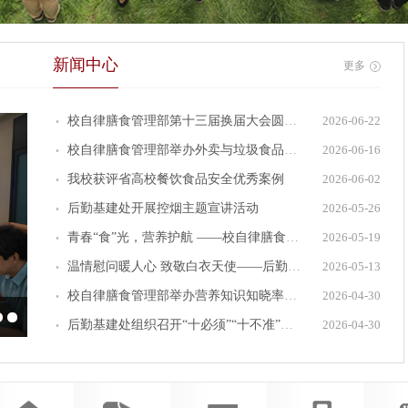
新闻中心
更多
·
校自律膳食管理部第十三届换届大会圆满完成
2026-06-22
·
校自律膳食管理部举办外卖与垃圾食品危害宣传教育活动
2026-06-16
·
我校获评省高校餐饮食品安全优秀案例
2026-06-02
·
后勤基建处开展控烟主题宣讲活动
2026-05-26
·
青春“食”光，营养护航 ——校自律膳食管理部成功举办健康营养知识宣讲活动
2026-05-19
·
温情慰问暖人心 致敬白衣天使——后勤基建处开展“5.12国际护士节”慰问活动
2026-05-13
·
校自律膳食管理部举办营养知识知晓率问卷调查活动
2026-04-30
·
后勤基建处组织召开“十必须”“十不准”专题会
2026-04-30